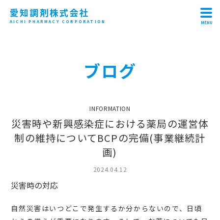
愛知調剤株式会社
AICHI PHARMACY CORPORATION
MENU
HOME
ブログ
ABOUT
CONCEPT
INFORMATION
RECRUIT
災害時や新興感染症における薬局の運営体
制の維持についてBCPの完備(事業継続計
SHOP
画)
CONTACT
2024.04.12
災害時の対応
自然災害はいつどこで発生するか分からないので、日頃