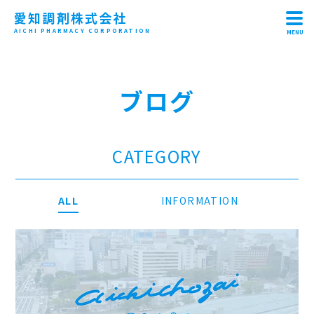
愛知調剤株式会社
AICHI PHARMACY CORPORATION
MENU
HOME
ブログ
ABOUT
CONCEPT
CATEGORY
RECRUIT
SHOP
ALL
INFORMATION
CONTACT